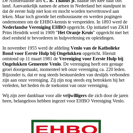
De Amsterdamse arts
C. B. Tilanus jr.
haalde het idee naar ons
land. Aanvankelijk namen de artsen in Nederland het standpunt in
dat de eerste hulp niet kon en mocht worden toevertrouwd aan
leken. Maar toch groeide het enthousiasme en werden pogingen
ondernomen om de EHBO-kennis te verspreiden. In 1893 werd de
Nederlandse Vereniging EHBO
opgericht. Op initiatief van ZKH
Prins Hendrik werd in 1909 "
Het Oranje Kruis
" opgericht met het
doel eenheid te bevorderen in hulpverlening en opleidingen.
In november 1955 werd de afdeling
Venlo van de Katholieke
Bond voor Eerste Hulp bij Ongelukken
opgericht. Hieruit
ontstond op 11 maart 1981 de
Vereniging voor Eerste Hulp bij
Ongelukken Gemeente Venlo
. De vereniging heeft een gestage
groei doorgemaakt, momenteel telt onze vereniging ca. 220 leden.
Bijzonder is, dat er nog steeds bestuursleden van destijds verbonden
zijn aan onze vereniging. Zij zijn nog steeds erg betrokken bij het
verleden, het heden én de toekomst van onze vereniging.
Wij zijn zeer dankbaar voor alle
vrijwilligers
die zich door de jaren
heen, belangeloos hebben ingezet voor EHBO Vereniging Venlo.