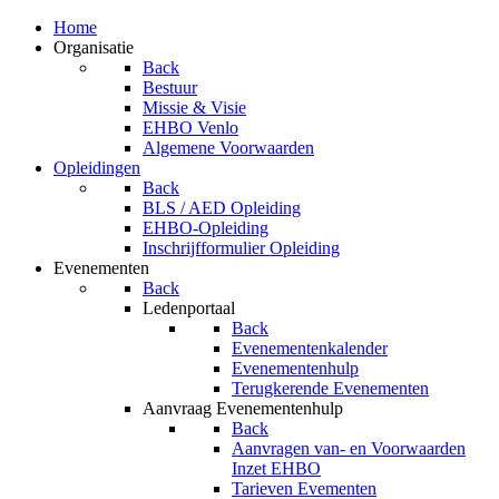
Home
Organisatie
Back
Bestuur
Missie & Visie
EHBO Venlo
Algemene Voorwaarden
Opleidingen
Back
BLS / AED Opleiding
EHBO-Opleiding
Inschrijfformulier Opleiding
Evenementen
Back
Ledenportaal
Back
Evenementenkalender
Evenementenhulp
Terugkerende Evenementen
Aanvraag Evenementenhulp
Back
Aanvragen van- en Voorwaarden
Inzet EHBO
Tarieven Evementen